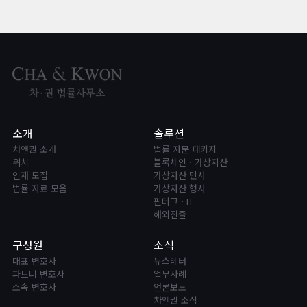
소개
솔루션
차앤권 소개
법률 자문 패키지
위치
블록체인ㆍ가상자산
인재 모집
가상자산 민사
법률 자료 모음
가상자산 형사
핀테크ㆍIT
해외진출
구성원
소식
대표 변호사
뉴스레터
파트너 변호사
업무사례
소속 변호사
언론보도
차앤권 소식