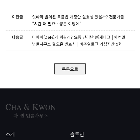
이전글
잇따라 발의된 특금법 개정안 실효성 있을까? 전문가들
"시간 더 필요…공은 야당에"
다음글
디파이(DeFi)가 뭐길래? 요즘 난리난 新재테크 | 차앤권
법률사무소 권오훈 변호사 | 버추얼토크 가상자산 9회
목록으로
소개
솔루션