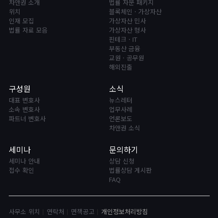
차앤권 소개
법률 자문 패키지
위치
블록체인ㆍ가상자산
인재 모집
가상자산 민사
법률 자료 모음
가상자산 형사
핀테크ㆍIT
부동산 금융
교원 · 공무원
해외진출
구성원
소식
대표 변호사
뉴스레터
소속 변호사
업무사례
파트너 변호사
언론보도
차앤권 소식
세미나
문의하기
세미나 안내
상담 신청
접수 확인
법률상담 게시판
FAQ
사무소 위치
연락처
면책공고
개인정보처리방침